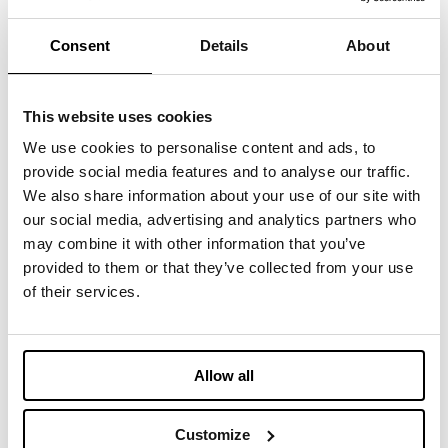
ABBIGLIAMENTO
Consent
Details
About
LE JEAN RECYCLÉ - DENIM PAD
This website uses cookies
We use cookies to personalise content and ads, to
BEDDING
provide social media features and to analyse our traffic.
GRAPHENE
We also share information about your use of our site with
La nuova insulation tecnologicamente avanzata
our social media, advertising and analytics partners who
con proprietà termiche uniche
may combine it with other information that you’ve
provided to them or that they’ve collected from your use
ABBIGLIAMENTO
of their services.
HONEYCOMBX®
Grafene per un’imbottitura senza eguali
Allow all
ABBIGLIAMENTO
CLIMAECO OCEAN BOUND
Customize
Da bottiglie di plastica rimosse dagli oceani