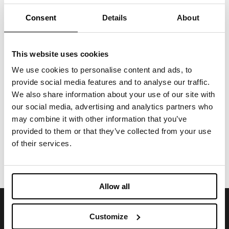
TWINS CRB
獨特的夾層結構，熱粘合雙層，具有多種功能和
Consent
Details
About
性能
工作服
This website uses cookies
PYROTEX
We use cookies to personalise content and ads, to
採用工程丙烯酸纖維生產的新型絕緣材料
provide social media features and to analyse our traffic.
We also share information about your use of our site with
our social media, advertising and analytics partners who
工作服
may combine it with other information that you’ve
PROPAD
provided to them or that they’ve collected from your use
聚丙烯纖維填充物
of their services.
Allow all
订阅我们的新闻通讯
Customize