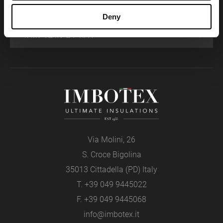
了解最新新闻和即将举行的活动。
Deny
Via Molini, 26
S. Croce Bigolina
35013 Cittadella (PD) Italy
T.
+39 049 9445022
F. +39 049 9445068
info@imbotex.it