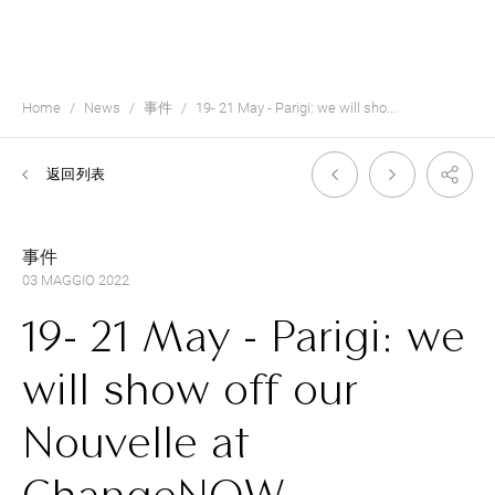
Home
News
事件
19- 21 May - Parigi: we will sho...
返回列表
事件
03 MAGGIO 2022
19- 21 May - Parigi: we
will show off our
Nouvelle at
ChangeNOW