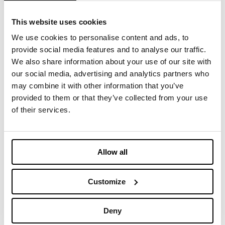
giorni ricchi di soluzioni sostenibili per il nostro pianteta. .
This website uses cookies
We use cookies to personalise content and ads, to
provide social media features and to analyse our traffic.
We also share information about your use of our site with
您可能感兴趣的内容
our social media, advertising and analytics partners who
may combine it with other information that you’ve
provided to them or that they’ve collected from your use
April 14-16, 2025 - Imbotex at
of their services.
Functional Fabric Fair
2025年2月14日
Allow all
March 11-12, 2025 - Imbotex at
Functional Textiles Shanghai
Customize
2025年2月14日
Deny