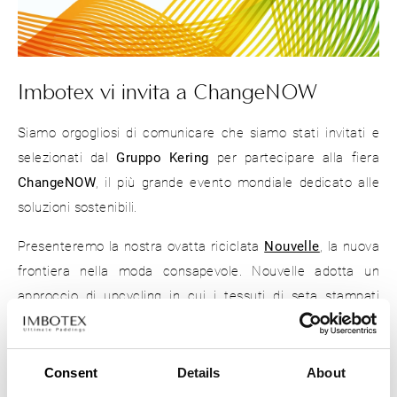
Imbotex vi invita a ChangeNOW
Siamo orgogliosi di comunicare che siamo stati invitati e
selezionati dal
Gruppo Kering
per partecipare alla fiera
ChangeNOW
, il più grande evento mondiale dedicato alle
soluzioni sostenibili.
Presenteremo la nostra ovatta riciclata
Nouvelle
, la nuova
frontiera nella moda consapevole. Nouvelle adotta un
approccio di upcycling in cui i tessuti di seta stampati
vengono lavorati attraverso un processo meccanico, per
creare un nuovo e sostenibile materiale isolante.
Consent
Details
About
Unisciti a noi dal
19 al 21 maggio
, a Parigi o online, per 3