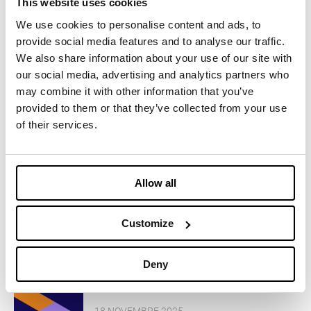
This website uses cookies
Ti potrebbe interessare
We use cookies to personalise content and ads, to
anche
provide social media features and to analyse our traffic.
We also share information about your use of our site with
our social media, advertising and analytics partners who
may combine it with other information that you’ve
TEXTYLE RECYCLING EXPO
provided to them or that they’ve collected from your use
of their services.
28 APRILE 2026
PROWINTER 2026
Allow all
Customize
16 DICEMBRE 2025
IMBOTEX @ ISPO 2025
Deny